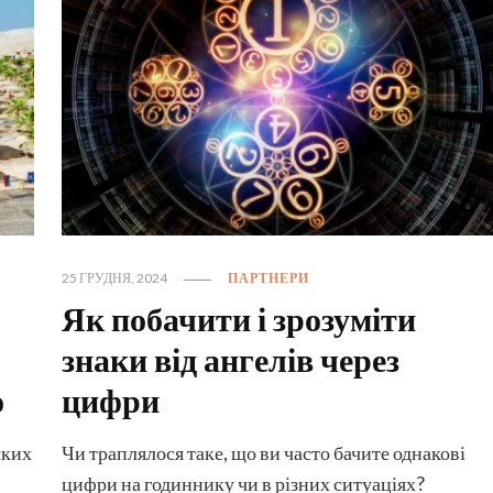
25 ГРУДНЯ, 2024
ПАРТНЕРИ
Як побачити і зрозуміти
знаки від ангелів через
о
цифри
ских
Чи траплялося таке, що ви часто бачите однакові
цифри на годиннику чи в різних ситуаціях?