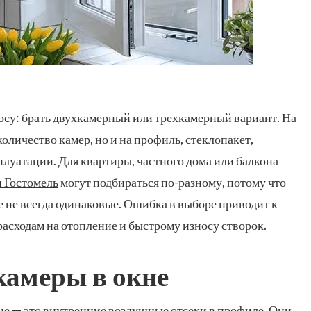
росу: брать двухкамерный или трехкамерный вариант. На
количество камер, но и на профиль, стеклопакет,
плуатации. Для квартиры, частного дома или балкона
 Гостомель
могут подбираться по-разному, потому что
е не всегда одинаковые. Ошибка в выборе приводит к
расходам на отопление и быстрому износу створок.
камеры в окне
е — это внутренние воздушные отсеки в профиле. Они