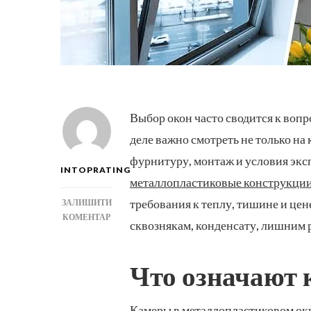
Выбор окон часто сводится к воп
деле важно смотреть не только на 
фурнитуру, монтаж и условия экс
INTOPRATING
металлопластиковые конструкции
требования к теплу, тишине и цен
ЗАЛИШИТИ
ДО
КОМЕНТАР
сквознякам, конденсату, лишним 
КАКИЕ
МЕТАЛЛОПЛАСТИКОВЫЕ
ОКНА
Что означают 
ЛУЧШЕ:
ДВУХКАМЕРНЫЕ
ИЛИ
Камеры в металлопластиковом окн