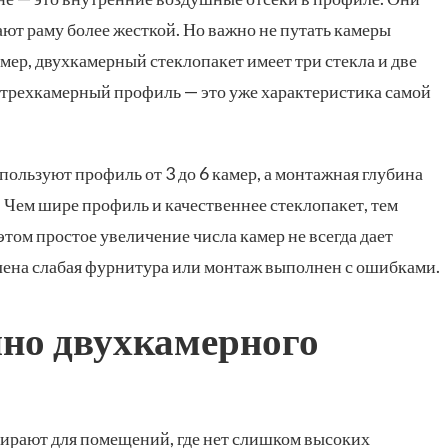
ют раму более жесткой. Но важно не путать камеры
мер, двухкамерный стеклопакет имеет три стекла и две
 трехкамерный профиль — это уже характеристика самой
льзуют профиль от 3 до 6 камер, а монтажная глубина
м. Чем шире профиль и качественнее стеклопакет, тем
этом простое увеличение числа камер не всегда дает
влена слабая фурнитура или монтаж выполнен с ошибками.
чно двухкамерного
ирают для помещений, где нет слишком высоких