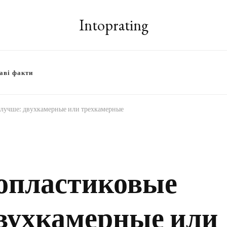
Intoprating
аві факти
 лучше: двухкамерные или трехкамерные
опластиковые
двухкамерные или