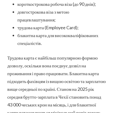
короткострокова робоча віза (до 90 днів);
довгострокова віза з метою
працевлаштування;
трудова карта (Employee Card);
блакитна карта для висококваліфікованих
спеціалістів.
Трудова карта є найбільш популярною формою
дозволу, оскільки вона поєднує дозвіл на
проживання і право працювати. Блакитна карта
підходить фахівцям із вищою освітою та зарплатою
вище середньої по країні. Станом на 2025 рік
середня брутто-зарплата в Чехії становить понад
43 000 чеських крон на місяць, і для блакитної
карти встановлюється мінімальний поріг доходу.