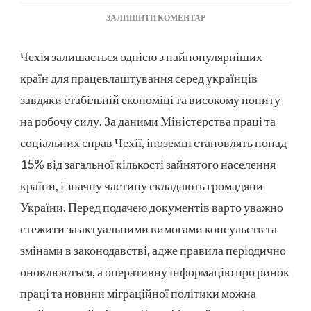
ДО
ЗАЛИШИТИ КОМЕНТАР
ЯК
ОТРИМАТИ
Чехія залишається однією з найпопулярніших
РОБОЧУ
країн для працевлаштування серед українців
ВІЗУ
ДО
завдяки стабільній економіці та високому попиту
ЧЕХІЇ
на робочу силу. За даними Міністерства праці та
ДЛЯ
УКРАЇНЦІВ
соціальних справ Чехії, іноземці становлять понад
15% від загальної кількості зайнятого населення
країни, і значну частину складають громадяни
України. Перед подачею документів варто уважно
стежити за актуальними вимогами консульств та
змінами в законодавстві, адже правила періодично
оновлюються, а оперативну інформацію про ринок
праці та новини міграційної політики можна