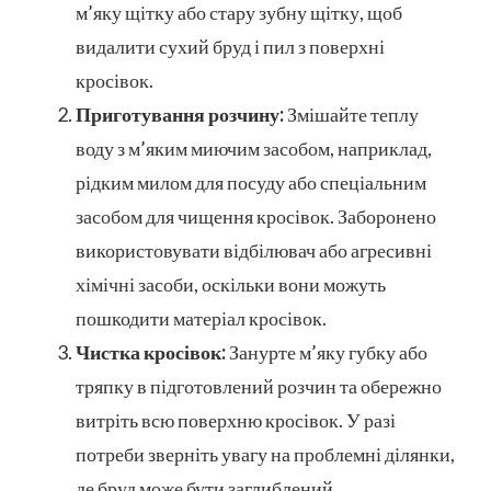
м’яку щітку або стару зубну щітку, щоб
видалити сухий бруд і пил з поверхні
кросівок.
Приготування розчину:
Змішайте теплу
воду з м’яким миючим засобом, наприклад,
рідким милом для посуду або спеціальним
засобом для чищення кросівок. Заборонено
використовувати відбілювач або агресивні
хімічні засоби, оскільки вони можуть
пошкодити матеріал кросівок.
Чистка кросівок:
Занурте м’яку губку або
тряпку в підготовлений розчин та обережно
витріть всю поверхню кросівок. У разі
потреби зверніть увагу на проблемні ділянки,
де бруд може бути заглиблений.