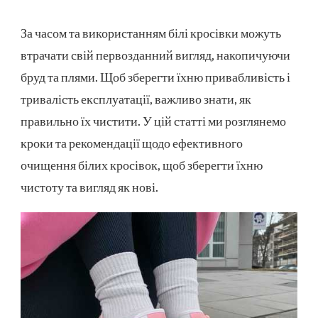
ЯК
ПРАВИЛЬНО
За часом та використанням білі кросівки можуть
ЧИСТИТИ
втрачати свій первозданний вигляд, накопичуючи
БІЛІ
КРОСІВКИ
бруд та плями. Щоб зберегти їхню привабливість і
тривалість експлуатації, важливо знати, як
правильно їх чистити. У цій статті ми розглянемо
кроки та рекомендації щодо ефективного
очищення білих кросівок, щоб зберегти їхню
чистоту та вигляд як нові.