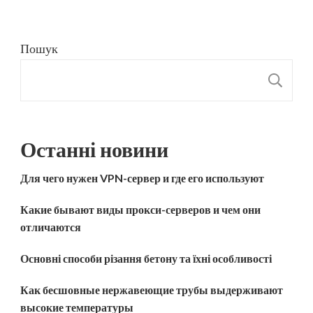
Пошук
П
Останні новини
Для чего нужен VPN-сервер и где его используют
Какие бывают виды прокси-серверов и чем они
отличаются
Основні способи різання бетону та їхні особливості
Как бесшовные нержавеющие трубы выдерживают
высокие температуры