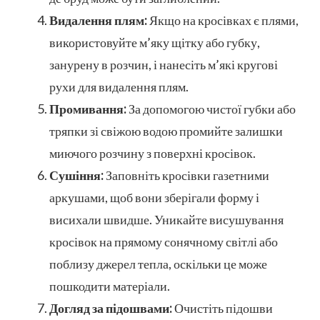
Видалення плям:
Якщо на кросівках є плями,
використовуйте м’яку щітку або губку,
занурену в розчин, і нанесіть м’які кругові
рухи для видалення плям.
Промивання:
За допомогою чистої губки або
тряпки зі свіжою водою промийте залишки
миючого розчину з поверхні кросівок.
Сушіння:
Заповніть кросівки газетними
аркушами, щоб вони зберігали форму і
висихали швидше. Уникайте висушування
кросівок на прямому сонячному світлі або
поблизу джерел тепла, оскільки це може
пошкодити матеріали.
Догляд за підошвами:
Очистіть підошви