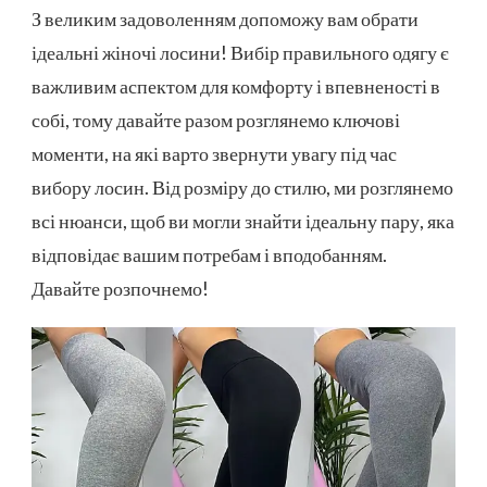
ПРАВИЛЬНО
З великим задоволенням допоможу вам обрати
ОБРАТИ
ідеальні жіночі лосини! Вибір правильного одягу є
ЖІНОЧІ
ЛОСИНИ
важливим аспектом для комфорту і впевненості в
собі, тому давайте разом розглянемо ключові
моменти, на які варто звернути увагу під час
вибору лосин. Від розміру до стилю, ми розглянемо
всі нюанси, щоб ви могли знайти ідеальну пару, яка
відповідає вашим потребам і вподобанням.
Давайте розпочнемо!