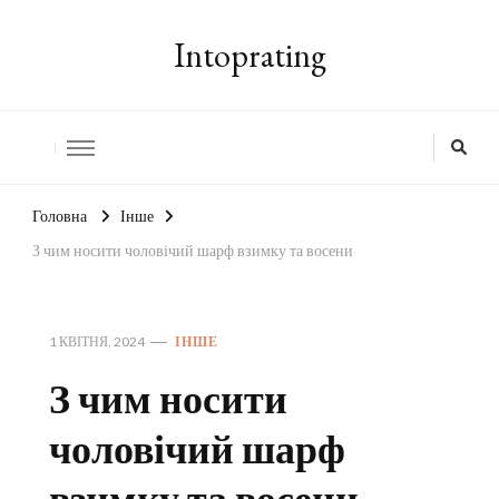
Intoprating
Головна
Інше
З чим носити чоловічий шарф взимку та восени
1 КВІТНЯ, 2024
ІНШЕ
З чим носити
чоловічий шарф
взимку та восени