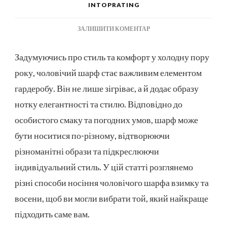
INTOPRATING
ДО
ЗАЛИШИТИ КОМЕНТАР
З
ЧИМ
Задумуючись про стиль та комфорт у холодну пору
НОСИТИ
року, чоловічий шарф стає важливим елементом
ЧОЛОВІЧИЙ
ШАРФ
гардеробу. Він не лише зігріває, а й додає образу
ВЗИМКУ
нотку елегантності та стилю. Відповідно до
ТА
ВОСЕНИ
особистого смаку та погодних умов, шарф може
бути носитися по-різному, відтворюючи
різноманітні образи та підкреслюючи
індивідуальний стиль. У цій статті розглянемо
різні способи носіння чоловічого шарфа взимку та
восени, щоб ви могли вибрати той, який найкраще
підходить саме вам.