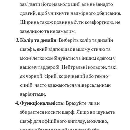
зав’язати його навколо шиї, але не занадто
довгий, щоб уникнути надмірного обвисання.
Ширина також повинна бути комфортною, не
завеликою та не замалим.
Колір та дизайн
: Виберіть колір та дизайн
шарфа, який відповідає вашому стилю та
може легко комбінуватися з іншим одягом у
вашому гардеробі. Нейтральні кольори, такі
як чорний, сірий, коричневий або темно-
синій, часто вважаються універсальними
варіантами.
Функціональність
: Врахуйте, як ви
збираєтеся носити шарф. Якщо ви шукаєте
шарф для офіційного вигляду, можливо,
краще обрати тонкий шовковий або